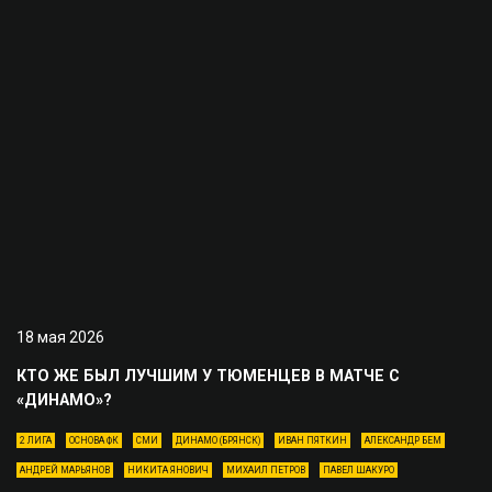
18 мая 2026
КТО ЖЕ БЫЛ ЛУЧШИМ У ТЮМЕНЦЕВ В МАТЧЕ С
«ДИНАМО»?
2 ЛИГА
ОСНОВА ФК
СМИ
ДИНАМО (БРЯНСК)
ИВАН ПЯТКИН
АЛЕКСАНДР БЕМ
АНДРЕЙ МАРЬЯНОВ
НИКИТА ЯНОВИЧ
МИХАИЛ ПЕТРОВ
ПАВЕЛ ШАКУРО