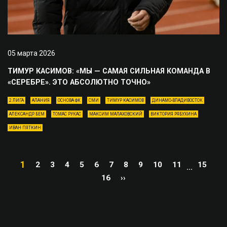
05 марта 2026
ТИМУР КАСИМОВ: «МЫ — САМАЯ СИЛЬНАЯ КОМАНДА В
«СЕРЕБРЕ». ЭТО АБСОЛЮТНО ТОЧНО»
2 ЛИГА
АЛАНИЯ
ОСНОВА ФК
СМИ
ТИМУР КАСИМОВ
ДИНАМО-ВЛАДИВОСТОК
АЛЕКСАНДР БЕМ
ТОМАС РУКАС
МАКСИМ МАЛАХОВСКИЙ
ВИКТОРИЯ РЯБУХИНА
ИВАН ПЯТКИН
1
2
3
4
5
6
7
8
9
10
11
15
...
16
››