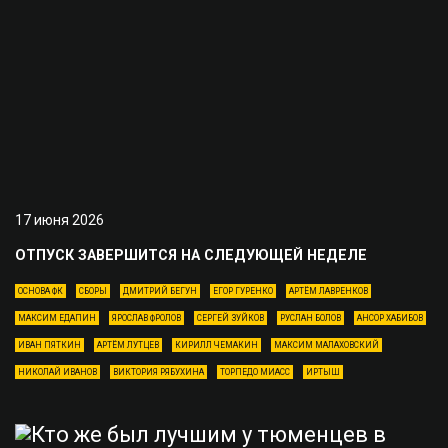
17 июня 2026
ОТПУСК ЗАВЕРШИТСЯ НА СЛЕДУЮЩЕЙ НЕДЕЛЕ
ОСНОВА ФК
СБОРЫ
ДМИТРИЙ БЕГУН
ЕГОР ГУРЕНКО
АРТЁМ ЛАВРЕНКОВ
МАКСИМ ЕДАПИН
ЯРОСЛАВ ФРОЛОВ
СЕРГЕЙ ЗУЙКОВ
РУСЛАН БОЛОВ
АНСОР ХАБИБОВ
ИВАН ПЯТКИН
АРТЁМ ЛУТЦЕВ
КИРИЛЛ ЧЕМАКИН
МАКСИМ МАЛАХОВСКИЙ
НИКОЛАЙ ИВАНОВ
ВИКТОРИЯ РЯБУХИНА
ТОРПЕДО МИАСС
ИРТЫШ