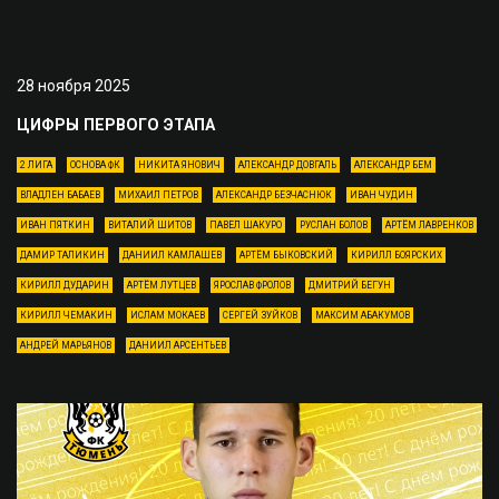
28 ноября 2025
ЦИФРЫ ПЕРВОГО ЭТАПА
2 ЛИГА
ОСНОВА ФК
НИКИТА ЯНОВИЧ
АЛЕКСАНДР ДОВГАЛЬ
АЛЕКСАНДР БЕМ
ВЛАДЛЕН БАБАЕВ
МИХАИЛ ПЕТРОВ
АЛЕКСАНДР БЕЗЧАСНЮК
ИВАН ЧУДИН
ИВАН ПЯТКИН
ВИТАЛИЙ ШИТОВ
ПАВЕЛ ШАКУРО
РУСЛАН БОЛОВ
АРТЁМ ЛАВРЕНКОВ
ДАМИР ТАЛИКИН
ДАНИИЛ КАМЛАШЕВ
АРТЁМ БЫКОВСКИЙ
КИРИЛЛ БОЯРСКИХ
КИРИЛЛ ДУДАРИН
АРТЁМ ЛУТЦЕВ
ЯРОСЛАВ ФРОЛОВ
ДМИТРИЙ БЕГУН
КИРИЛЛ ЧЕМАКИН
ИСЛАМ МОКАЕВ
СЕРГЕЙ ЗУЙКОВ
МАКСИМ АБАКУМОВ
АНДРЕЙ МАРЬЯНОВ
ДАНИИЛ АРСЕНТЬЕВ