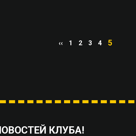
5
‹‹
1
2
3
4
НОВОСТЕЙ КЛУБА!