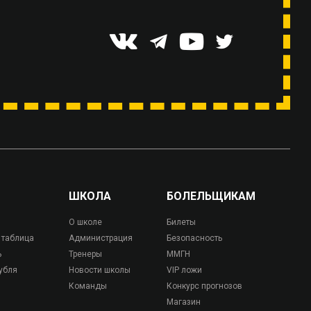
ШКОЛА
БОЛЕЛЬЩИКАМ
О школе
Билеты
 таблица
Администрация
Безопасность
ь
Тренеры
ММГН
убля
Новости школы
VIP ложи
Команды
Конкурс прогнозов
Магазин