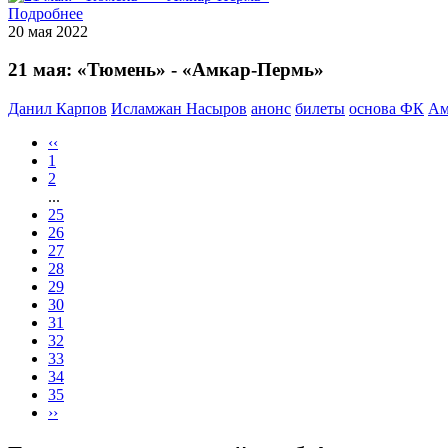
Подробнее
20 мая 2022
21 мая: «Тюмень» - «Амкар-Пермь»
Данил Карпов
Исламжан Насыров
анонс
билеты
основа ФК
Ам
‹‹
1
2
...
25
26
27
28
29
30
31
32
33
34
35
››