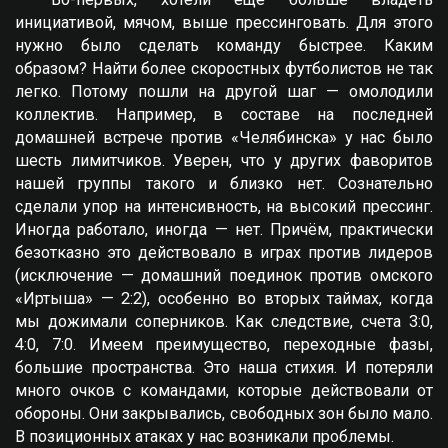
инициативой, мячом, выше прессинговать. Для этого
нужно было сделать команду быстрее. Каким
образом? Найти более скоростных футболистов не так
легко. Потому пошли на другой шаг — омолодили
коллектив. Например, в составе на последней
домашней встрече против «Челябинска» у нас было
шесть лимитчиков. Уверен, что у других фаворитов
нашей группы такого и близко нет. Сознательно
сделали упор на интенсивность, на высокий прессинг.
Иногда работало, иногда — нет. Причём, практически
безотказно это действовало в играх против лидеров
(исключение — домашний поединок против омского
«Иртыша» — 2:2), особенно во вторых таймах, когда
мы дожимали соперников. Как следствие, счета 3:0,
4:0, 7:0. Имеем преимущество, переходные фазы,
большие пространства. Это наша стихия. И потеряли
много очков с командами, которые действовали от
обороны. Они закрывались, свободных зон было мало.
В позиционных атаках у нас возникали проблемы.