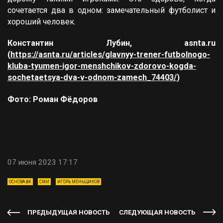
сочетается два в одном: замечательный футболист и
хороший человек.
Константин Лубин, asnta.ru
(
https://asnta.ru/articles/glavnyy-trener-futbolnogo-
kluba-tyumen-igor-menshchikov-zdorovo-kogda-
sochetaetsya-dva-v-odnom-zamech_74403/
)
Фото: Роман Фёдоров
07 июня 2023 17:17
ОСНОВА ФК
СМИ
ИГОРЬ МЕНЬЩИКОВ
ПРЕДЫДУЩАЯ НОВОСТЬ
СЛЕДУЮЩАЯ НОВОСТЬ