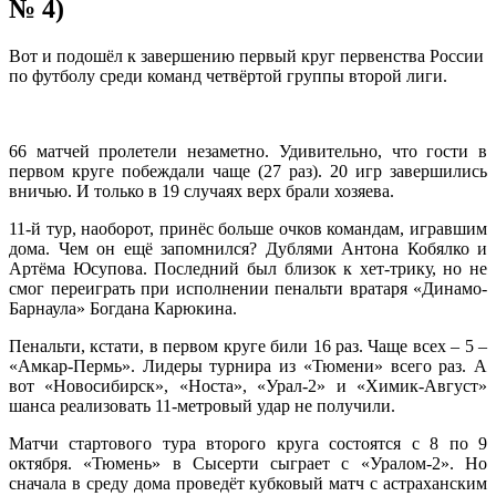
№ 4)
Вот и подошёл к завершению первый круг первенства России
по футболу среди команд четвёртой группы второй лиги.
66 матчей пролетели незаметно. Удивительно, что гости в
первом круге побеждали чаще (27 раз). 20 игр завершились
вничью. И только в 19 случаях верх брали хозяева.
11-й тур, наоборот, принёс больше очков командам, игравшим
дома. Чем он ещё запомнился? Дублями Антона Кобялко и
Артёма Юсупова. Последний был близок к хет-трику, но не
смог переиграть при исполнении пенальти вратаря «Динамо-
Барнаула» Богдана Карюкина.
Пенальти, кстати, в первом круге били 16 раз. Чаще всех – 5 –
«Амкар-Пермь». Лидеры турнира из «Тюмени» всего раз. А
вот «Новосибирск», «Носта», «Урал-2» и «Химик-Август»
шанса реализовать 11-метровый удар не получили.
Матчи стартового тура второго круга состоятся с 8 по 9
октября. «Тюмень» в Сысерти сыграет с «Уралом-2». Но
сначала в среду дома проведёт кубковый матч с астраханским