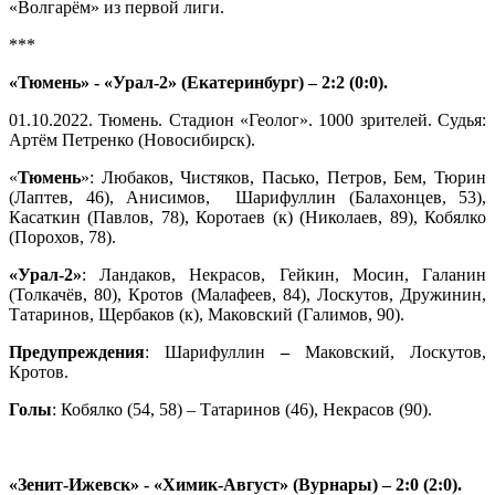
«Волгарём» из первой лиги.
***
«Тюмень» - «Урал-2» (Екатеринбург) – 2:2 (0:0).
01.10.2022. Тюмень. Стадион «Геолог». 1000 зрителей. Судья:
Артём Петренко (Новосибирск).
«
Тюмень
»: Любаков, Чистяков, Пасько, Петров, Бем, Тюрин
(Лаптев, 46), Анисимов, Шарифуллин (Балахонцев, 53),
Касаткин (Павлов, 78), Коротаев (к) (Николаев, 89), Кобялко
(Порохов, 78).
«Урал-2»
: Ландаков, Некрасов, Гейкин, Мосин, Галанин
(Толкачёв, 80), Кротов (Малафеев, 84), Лоскутов, Дружинин,
Татаринов, Щербаков (к), Маковский (Галимов, 90).
Предупреждения
: Шарифуллин
–
Маковский, Лоскутов,
Кротов.
Голы
: Кобялко (54, 58) – Татаринов (46), Некрасов (90).
«Зенит-Ижевск» - «Химик-Август» (Вурнары) – 2:0 (2:0).