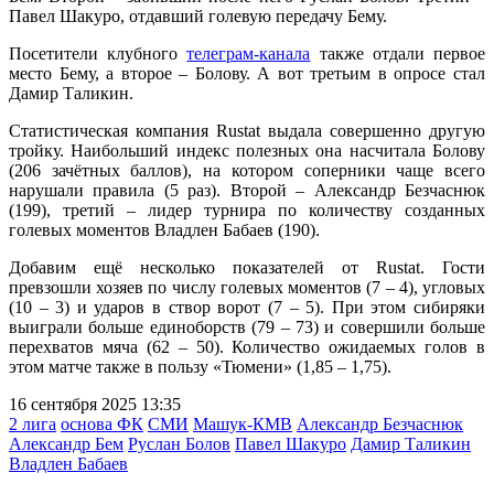
Павел Шакуро, отдавший голевую передачу Бему.
Посетители клубного
телеграм-канала
также отдали первое
место Бему, а второе – Болову. А вот третьим в опросе стал
Дамир Таликин.
Статистическая компания Rustat выдала совершенно другую
тройку. Наибольший индекс полезных она насчитала Болову
(206 зачётных баллов), на котором соперники чаще всего
нарушали правила (5 раз). Второй – Александр Безчаснюк
(199), третий – лидер турнира по количеству созданных
голевых моментов Владлен Бабаев (190).
Добавим ещё несколько показателей от Rustat. Гости
превзошли хозяев по числу голевых моментов (7 – 4), угловых
(10 – 3) и ударов в створ ворот (7 – 5). При этом сибиряки
выиграли больше единоборств (79 – 73) и совершили больше
перехватов мяча (62 – 50). Количество ожидаемых голов в
этом матче также в пользу «Тюмени» (1,85 – 1,75).
16 сентября 2025 13:35
2 лига
основа ФК
СМИ
Машук-КМВ
Александр Безчаснюк
Александр Бем
Руслан Болов
Павел Шакуро
Дамир Таликин
Владлен Бабаев