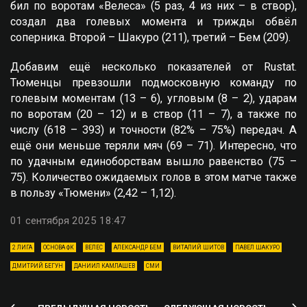
бил по воротам «Велеса» (5 раз, 4 из них – в створ),
создал два голевых момента и трижды обвёл
соперника. Второй – Шакуро (211), третий – Бем (209).
Добавим ещё несколько показателей от Rustat.
Тюменцы превзошли подмосковную команду по
голевым моментам (13 – 6), угловым (8 – 2), ударам
по воротам (20 – 12) и в створ (11 – 7), а также по
числу (618 – 393) и точности (82% – 75%) передач. А
ещё они меньше теряли мяч (69 – 71). Интересно, что
по удачным единоборствам вышло равенство (75 –
75). Количество ожидаемых голов в этом матче также
в пользу «Тюмени» (2,42 – 1,12).
01 сентября 2025 18:47
2 ЛИГА
ОСНОВА ФК
ВЕЛЕС
АЛЕКСАНДР БЕМ
ВИТАЛИЙ ШИТОВ
ПАВЕЛ ШАКУРО
ДМИТРИЙ БЕГУН
ДАНИИЛ КАМЛАШЕВ
СМИ