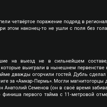
пели четвёртое поражение подряд в региона
ри этом наконец-то не ушли с поля без гола
вшие на выезд не в сильнейшем составе, 
ы, которые выиграли в нынешнем первенстве 
тайме дважды огорчили гостей. Дубль сдела
иге за «Амкар-Пермь». Могли магнитогорцы д
ан Анатолий Семенов (он в своё время забив
о финиша первого тайма с 11-метровой отм