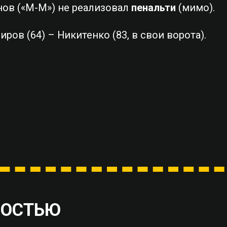
нов («М-М») не реализовал
пенальти
(мимо).
имиров (64) – Никитенко (83, в свои ворота).
ВОСТЬЮ