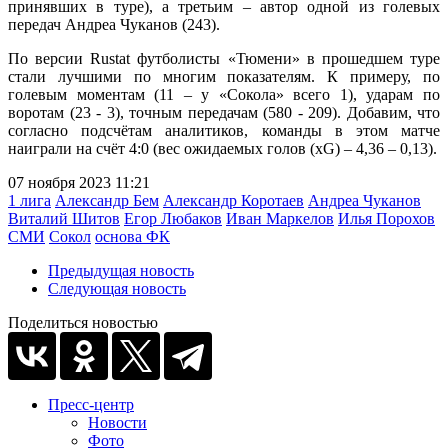
принявших в туре), а третьим – автор одной из голевых
передач Андреа Чуканов (243).
По версии Rustat футболисты «Тюмени» в прошедшем туре
стали лучшими по многим показателям. К примеру, по
голевым моментам (11 – у «Сокола» всего 1), ударам по
воротам (23 - 3), точным передачам (580 - 209). Добавим, что
согласно подсчётам аналитиков, команды в этом матче
наиграли на счёт 4:0 (вес ожидаемых голов (xG) – 4,36 – 0,13).
07 ноября 2023 11:21
1 лига
Александр Бем
Александр Коротаев
Андреа Чуканов
Виталий Шитов
Егор Любаков
Иван Маркелов
Илья Порохов
СМИ
Сокол
основа ФК
Предыдущая новость
Следующая новость
Поделиться новостью
Пресс-центр
Новости
Фото