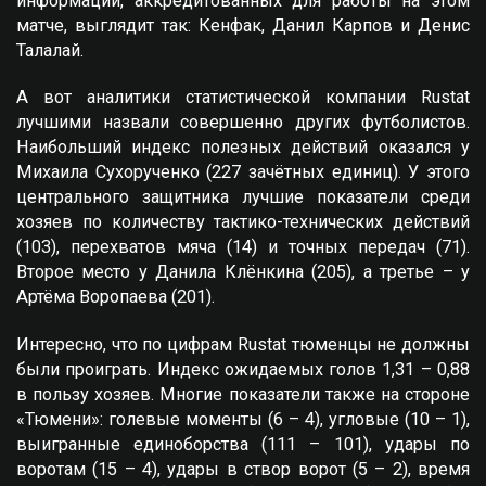
информации, аккредитованных для работы на этом
матче, выглядит так: Кенфак, Данил Карпов и Денис
Талалай.
А вот аналитики статистической компании Rustat
лучшими назвали совершенно других футболистов.
Наибольший индекс полезных действий оказался у
Михаила Сухорученко (227 зачётных единиц). У этого
центрального защитника лучшие показатели среди
хозяев по количеству тактико-технических действий
(103), перехватов мяча (14) и точных передач (71).
Второе место у Данила Клёнкина (205), а третье – у
Артёма Воропаева (201).
Интересно, что по цифрам Rustat тюменцы не должны
были проиграть. Индекс ожидаемых голов 1,31 – 0,88
в пользу хозяев. Многие показатели также на стороне
«Тюмени»: голевые моменты (6 – 4), угловые (10 – 1),
выигранные единоборства (111 – 101), удары по
воротам (15 – 4), удары в створ ворот (5 – 2), время