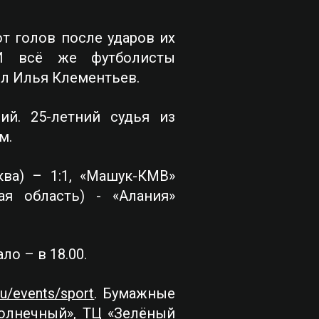
т голов после ударов их
 И всё же футболисты
ил Илья Клементьев.
й. 25-летний судья из
ам.
ва) – 1:1, «Машук-КМВ»
ая область) - «Алания»
ло – в 18.00.
ru/events/sport
. Бумажные
Солнечный», ТЦ «Зелёный