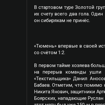
В стартовом туре Золотой гру
их счету всего два гола. Оди
он сибирякам не принёс.
«Тюмень» впервые в своей ист
со счётом 1:2.
В первом тайме хозяева больш
на перерыв команды ушли п
«Текстильщика» Данил Аносов
Бабаев. Отметим, что помимо
Никита Янович, защитники Арт
Боярских, нападающие Руслан 
этот матч был уже 150-м в пер