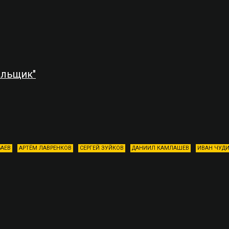
ильщик"
БАЕВ
АРТЁМ ЛАВРЕНКОВ
СЕРГЕЙ ЗУЙКОВ
ДАНИИЛ КАМЛАШЕВ
ИВАН ЧУД