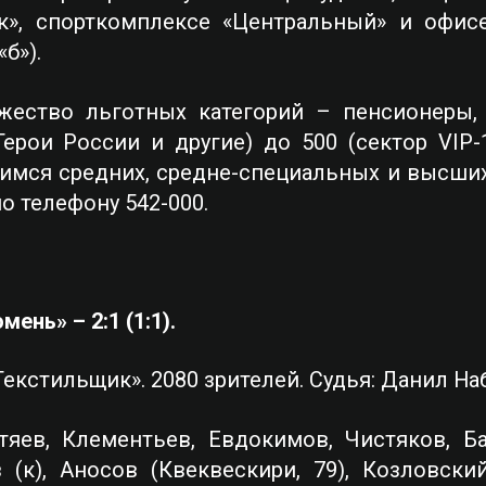
к», спорткомплексе «Центральный» и офис
«б»).
ество льготных категорий – пенсионеры, инв
Герои России и другие) до 500 (сектор VIP-
имся средних, средне-специальных и высших
о телефону 542-000.
ень» – 2:1 (1:1).
Текстильщик». 2080 зрителей. Судья: Данил На
тяев, Клементьев, Евдокимов, Чистяков, Ба
 (к), Аносов (Квеквескири, 79), Козловский