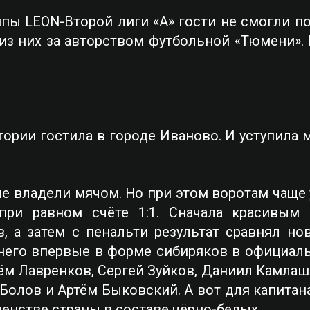
ппы LEON-Второй лиги «А» гости не смогли по
н из них за авторством футбольной «Тюмени».
ории гостила в городе Иваново. И уступила 
е владели мячом. Но при этом воротам чаще у
ри равном счёте 1:1. Сначала красивым 
, а затем с пенальти результат сравнял н
 него впервые в форме сибиряков в официал
ём Лавренков, Сергей Зуйков, Даниил Камлаш
Болов и Артём Быковский. А вот для капитан
венстве страны в составе чёрно-белых.