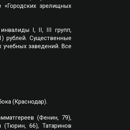
е «Городских зрелищных
алиды I, II, III групп,
1) рублей. Существенные
 учебных заведений. Все
бока (Краснодар).
мматгереев (Фенин, 79),
 (Тюрин, 66), Татаринов