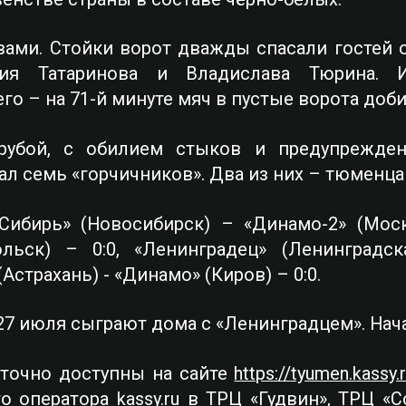
вами. Стойки ворот дважды спасали гостей о
ния Татаринова и Владислава Тюрина.
го – на 71-й минуте мяч в пустые ворота доб
рубой, с обилием стыков и предупреждени
ал семь «горчичников». Два из них – тюменц
Сибирь» (Новосибирск) – «Динамо-2» (Моск
ольск) – 0:0, «Ленинградец» (Ленинградск
(Астрахань) - «Динамо» (Киров) – 0:0.
7 июля сыграют дома с «Ленинградцем». Нача
уточно доступны на сайте
https://tyumen.kassy.
о оператора kassy.ru в ТРЦ «Гудвин», ТРЦ «