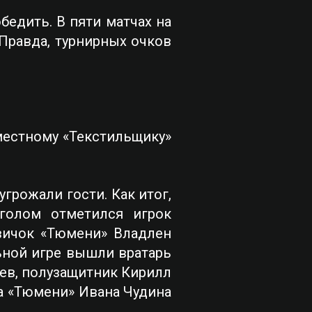
бедить. В пяти матчах на
 Правда, турнирных очков
местному «Текстильщику»
грожали гости. Как итог,
голом отметился игрок
овичок «Тюмени» Владлен
ьной игре вышли вратарь
ев, полузащитник Кирилл
а «Тюмени» Ивана Чудина