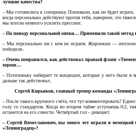
лучшие качества?
– Мы готовились к сопернику. Понимали, как он будет играть. 
когда персонально действуют против тебя, наверное, это тяже
мы хотели немного усилить прессинг.
– По поводу персональной опеки… Применили такой метод
– Мы персонально ни с кем не играем. Жиронкин — неплохо
победили.
– Очень понравился, как действовал правый фланг «Тюмени
хорош…
– Потихоньку набирает те кондиции, которые у него были в 
дальше так действовал.
Сергей Кирьяков, главный тренер команды «Ленингр
– После такого крупного счёта, что тут комментировать? Еди
голу со стандартов. Когда во втором тайме уступаешь 0:2, т
останется на его совести. Четвёртый гол – рикошет.
– Сергей Вячеславович, вы много лет играли в немецкой б
«Ленинградец»?