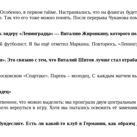
Особенно, в первом тайме. Настраивались, что на флангах будет 
ло. Так что его тоже можно понять. После перерыва Чуканова п
 к лидеру «Ленинградца» — Виталию Жиронкину, которого п
й футболист. Я бы ещё отметил Маркина. Повторюсь, «Ленингр
». Это связано с тем, что Виталий Шитов лучше стал отраба
московском «Спартаке». Парень – молодец. С каждым матчем вы
адец»
нственное, что можно выделить: мы проиграли двум центральным 
яжело вернуться в игру. Хотя мы пытались освежить её замена
ундеслиге. Есть ли какой-то клуб в Германии, как образец