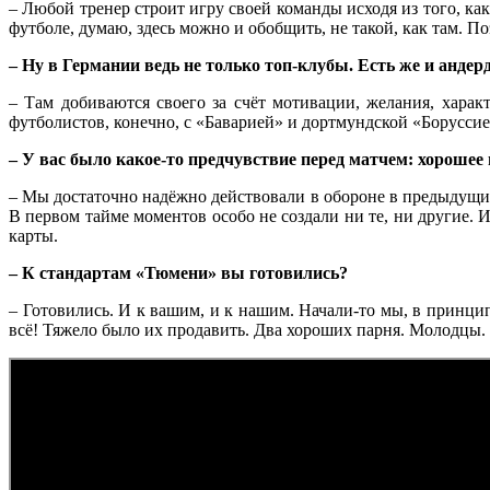
– Любой тренер строит игру своей команды исходя из того, ка
футболе, думаю, здесь можно и обобщить, не такой, как там. П
– Ну в Германии ведь не только топ-клубы. Есть же и анде
– Там добиваются своего за счёт мотивации, желания, харак
футболистов, конечно, с «Баварией» и дортмундской «Боруссие
– У вас было какое-то предчувствие перед матчем: хорошее
– Мы достаточно надёжно действовали в обороне в предыдущих 
В первом тайме моментов особо не создали ни те, ни другие. И
карты.
– К стандартам «Тюмени» вы готовились?
– Готовились. И к вашим, и к нашим. Начали-то мы, в принци
всё! Тяжело было их продавить. Два хороших парня. Молодцы.