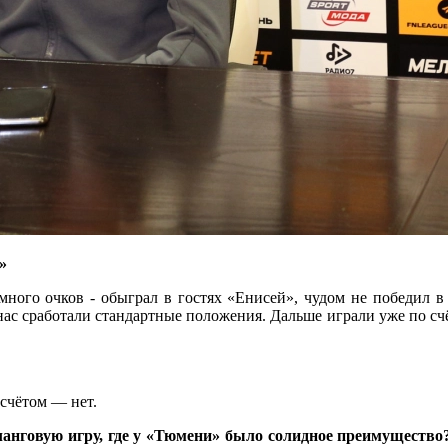
»
много очков - обыграл в гостях «Енисей», чудом не победил в
 нас сработали стандартные положения. Дальше играли уже по счё
 счётом — нет.
ланговую игру, где у «Тюмени» было солидное преимущество