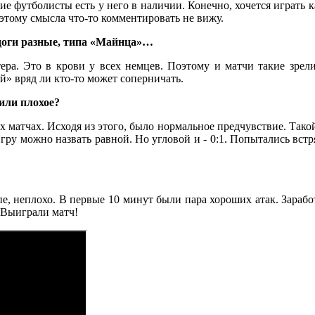
кие футболисты есть у него в наличии. Конечно, хочется играть 
оэтому смысла что-то комментировать не вижу.
рдоги разные, типа «Майнца»…
тера. Это в крови у всех немцев. Поэтому и матчи такие зре
й» вряд ли кто-то может соперничать.
 или плохое?
матчах. Исходя из этого, было нормальное предчувствие. Такой 
гру можно назвать равной. Но угловой и - 0:1. Попытались встр
пе, неплохо. В первые 10 минут были пара хороших атак. Зара
 Выиграли матч!