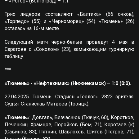
– «Ротор» (Волгоград) – 1:1.
Трио лидеров составляют «Балтика» (66 очков),
«Торпедо» (55) и «Черноморец» (54). «Тюмень» (26)
осталась на 16-м месте.
Следующий матч чёрно-белые проведут 4 мая в
Саратове с «Соколом» (23), замыкающим турнирную
таблицу.
***
«Тюмень» - «Нефтехимик» (Нижнекамск) – 1:0 (0:0).
27.04.2025. Тюмень. Стадион «Геолог». 2823 зрителя.
Судья: Станислав Матвеев (Троицк).
«
Тюмень
»: Довгаль, Безчаснюк (Ткачук, 60), Коротков,
Печенкин, Храмцов, Поройков (Бем, 71), Коротаев (к)
(Савинов, 83), Пяткин, Шавлохов, Шитов (Петров, 71),
Гулько (Карпов, 83).