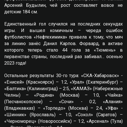
Арсений Будылин, чей рост составляет вовсе не
детские 184 см.
Единственный гол случился на последних секундах
игры. И вышел комичным – череда ошибок
футболистов «Нефтехимика» привела к тому, что мяч
за линию занёс Данил Карпов. Форвард, в активе
которого теперь стало 44 гола за «Тюмень» в
первенстве страны, последний раз забивал… осенью
2023 года!
Остальные результаты 30-го тура: «СКА-Хабаровск» -
«Енисей» (Красноярск) – 1:2, «Урал» (Екатеринбург) –
«Балтика» (Калининград) – 2:5, «КАМАЗ» (Набережные
Челны) – «Родина» (Москва) – 1:0, «Чайка»
(Песчанокопское) – «Сочи» - 0:2, «Алания»
(Владикавказ) – «Торпедо» (Москва) – 2:4, «Уфа» -
«Шинник» (Ярославль) – 1:0, «Сокол» (Саратов) –
«Черноморец» (Новороссийск) – 1:2, «Арсенал» (Тула)