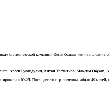
кам статистической компании Rustat больше чем на половину с
рнев
,
А
рсен Губайдулин
,
Антон Третьяков
,
Максим Обухов
,
А
тировали в ЮФЛ. После десяти игр тюменцы забили 49 мячей, н