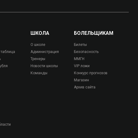
ШКОЛА
БОЛЕЛЬЩИКАМ
О школе
Билеты
 таблица
Администрация
Безопасность
ь
Тренеры
ММГН
убля
Новости школы
VIP ложи
Команды
Конкурс прогнозов
Магазин
Архив сайта
бласти