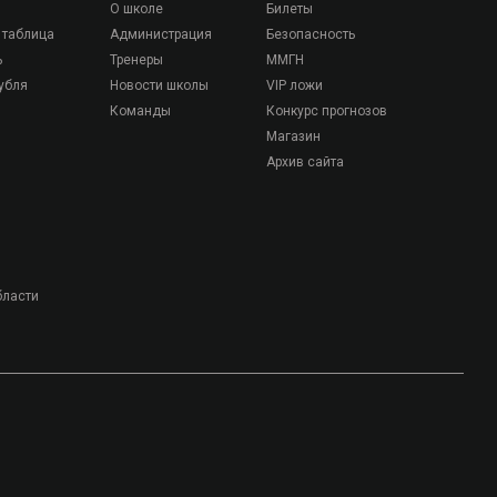
О школе
Билеты
 таблица
Администрация
Безопасность
ь
Тренеры
ММГН
убля
Новости школы
VIP ложи
Команды
Конкурс прогнозов
Магазин
Архив сайта
бласти