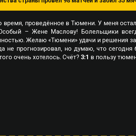
нства страны провёл 98 матчей и забил 35 мя
 время, проведённое в Тюмени. У меня остал
 Особый – Жене Маслову! Болельщики всег
имностью. Желаю «Тюмени» удачи и решения з
да не прогнозировал, но думаю, что сегодня
того очень хотелось. Счёт?
3:1
в пользу тюмен