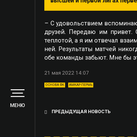
высшей и первой лигах перве
– С удовольствием вспоминаю
друзей. Передаю им привет.
теплотой, а я им отвечал вза
ней. Результаты матчей никог
обе команды забьют. Мне бы э
21 мая 2022 14:07
ОСНОВА ФК
АМКАР-ПЕРМЬ
МЕНЮ
ПРЕДЫДУЩАЯ НОВОСТЬ