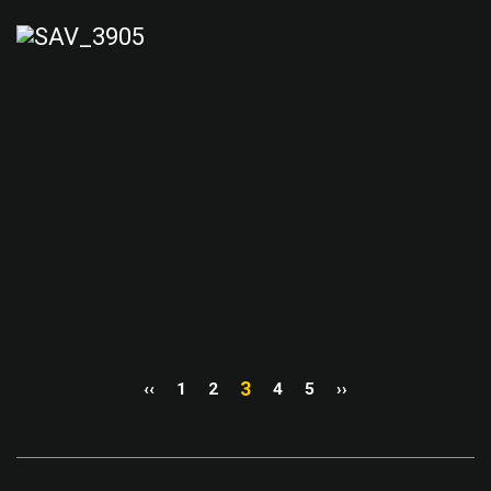
3
‹‹
1
2
4
5
››