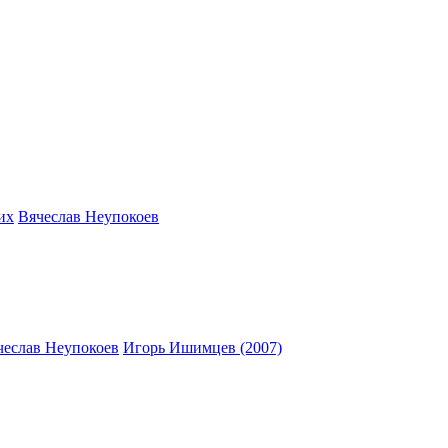
их
Вячеслав Неупокоев
чеслав Неупокоев
Игорь Ишимцев (2007)