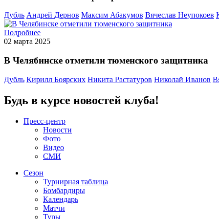
Дубль
Андрей Дернов
Максим Абакумов
Вячеслав Неупокоев
Подробнее
02 марта 2025
В Челябинске отметили тюменского защитника
Дубль
Кирилл Боярских
Никита Растатуров
Николай Иванов
В
Будь в курсе новостей клуба!
Пресс-центр
Новости
Фото
Видео
СМИ
Сезон
Турнирная таблица
Бомбардиры
Календарь
Матчи
Туры