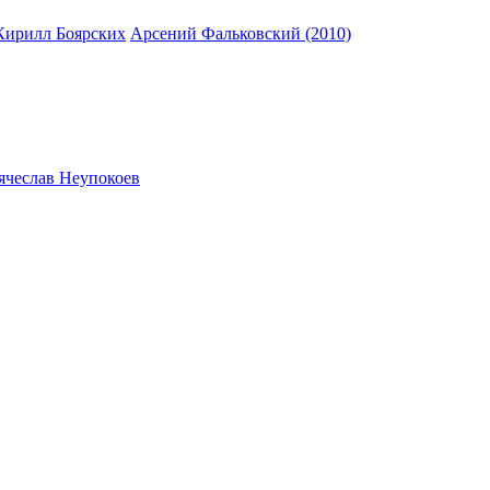
Кирилл Боярских
Арсений Фальковский (2010)
ячеслав Неупокоев