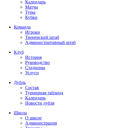
Календарь
Матчи
Туры
Кубки
Команда
Игроки
Тренерский штаб
Административный штаб
Клуб
История
Руководство
Стадионы
Услуги
Дубль
Состав
Турнирная таблица
Календарь
Новости дубля
Школа
О школе
Администрация