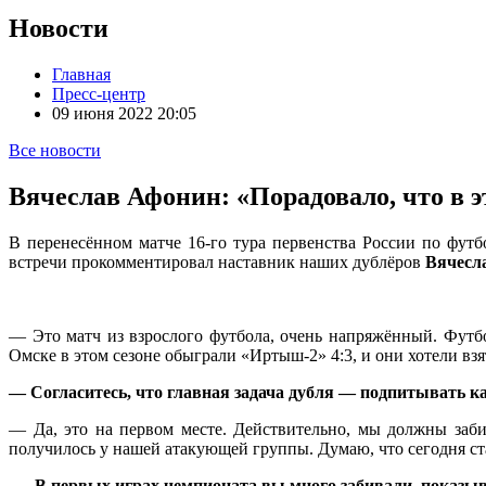
Новости
Главная
Пресс-центр
09 июня 2022 20:05
Все новости
Вячеслав Афонин: «Порадовало, что в э
В перенесённом матче 16-го тура первенства России по фут
встречи прокомментировал наставник наших дублёров
Вячесл
— Это матч из взрослого футбола, очень напряжённый. Футб
Омске в этом сезоне обыграли «Иртыш-2» 4:3, и они хотели взят
— Согласитесь, что главная задача дубля — подпитывать к
— Да, это на первом месте. Действительно, мы должны заб
получилось у нашей атакующей группы. Думаю, что сегодня ста
— В первых играх чемпионата вы много забивали, показывал