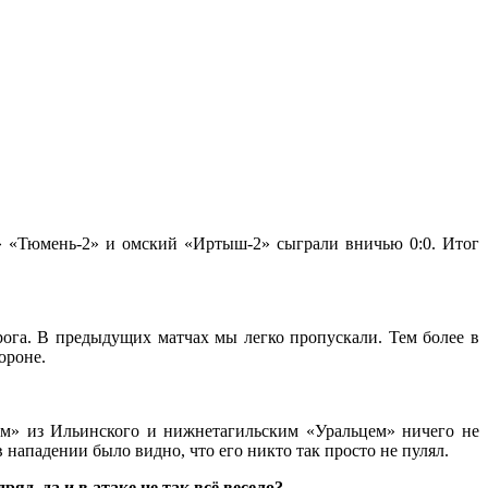
ь» «Тюмень-2» и омский «Иртыш-2» сыграли вничью 0:0. Итог
ога. В предыдущих матчах мы легко пропускали. Тем более в
ороне.
ом» из Ильинского и нижнетагильским «Уральцем» ничего не
нападении было видно, что его никто так просто не пулял.
д, да и в атаке не так всё весело?