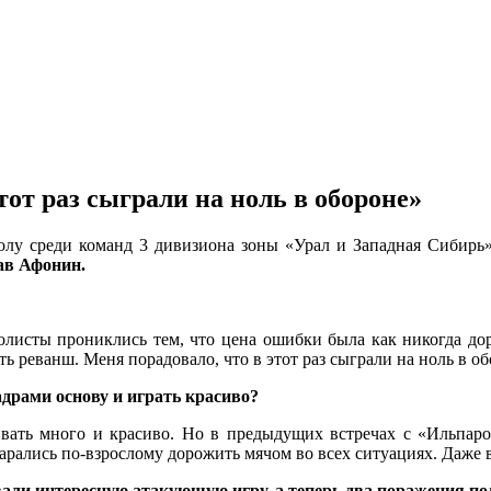
тот раз сыграли на ноль в обороне»
болу среди команд 3 дивизиона зоны «Урал и Западная Сибир
ав Афонин.
олисты прониклись тем, что цена ошибки была как никогда дор
ь реванш. Меня порадовало, что в этот раз сыграли на ноль в об
адрами основу и играть красиво?
ивать много и красиво. Но в предыдущих встречах с «Ильпар
рались по-взрослому дорожить мячом во всех ситуациях. Даже в 
и интересную атакующую игру, а теперь два поражения подря