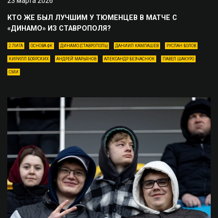
23 марта 2026
КТО ЖЕ БЫЛ ЛУЧШИМ У ТЮМЕНЦЕВ В МАТЧЕ С
«ДИНАМО» ИЗ СТАВРОПОЛЯ?
2 ЛИГА
ОСНОВА ФК
ДИНАМО (СТАВРОПОЛЬ)
ДАНИИЛ КАМЛАШЕВ
РУСЛАН БОЛОВ
КИРИЛЛ БОЯРСКИХ
АНДРЕЙ МАРЬЯНОВ
АЛЕКСАНДР БЕЗЧАСНЮК
ПАВЕЛ ШАКУРО
СМИ